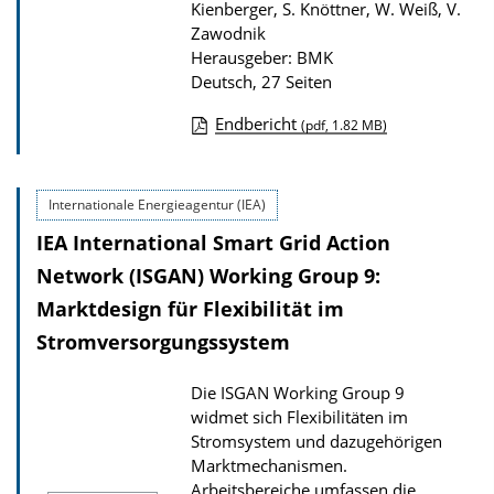
Kienberger, S. Knöttner, W. Weiß, V.
o
Zawodnik
n
Herausgeber: BMK
Deutsch, 27 Seiten
Endbericht
(pdf, 1.82 MB)
D
o
Internationale Energieagentur (IEA)
w
IEA International Smart Grid Action
n
l
Network (ISGAN) Working Group 9:
o
Marktdesign für Flexibilität im
a
Stromversorgungssystem
d
Die ISGAN Working Group 9
s
widmet sich Flexibilitäten im
z
Stromsystem und dazugehörigen
u
Marktmechanismen.
r
Arbeitsbereiche umfassen die