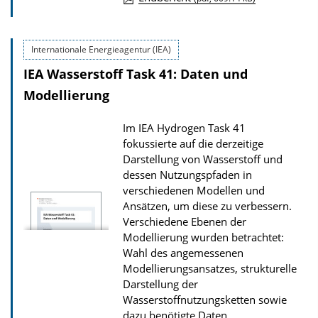
D
o
Internationale Energieagentur (IEA)
w
IEA Wasserstoff Task 41: Daten und
n
l
Modellierung
o
Im IEA Hydrogen Task 41
a
fokussierte auf die derzeitige
d
Darstellung von Wasserstoff und
s
dessen Nutzungspfaden in
verschiedenen Modellen und
z
Ansätzen, um diese zu verbessern.
u
Verschiedene Ebenen der
r
Modellierung wurden betrachtet:
P
Wahl des angemessenen
Modellierungsansatzes, strukturelle
u
Darstellung der
b
Wasserstoffnutzungsketten sowie
l
dazu benötigte Daten.