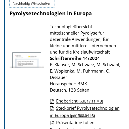
Nachhaltig Wirtschaften
w
Pyrolysetechnologien in Europa
n
l
Technologieübersicht
o
mittelschneller Pyrolyse für
a
dezentrale Anwendungen, für
d
kleine und mittlere Unternehmen
und für die Kreislaufwirtschaft
s
Schriftenreihe
14/2024
z
F. Klauser, M. Schwarz, M. Schwabl,
u
E. Wopienka, M. Fuhrmann, C.
Dissauer
r
Herausgeber: BMK
P
Deutsch, 128 Seiten
u
Endbericht
b
(pdf, 17.11 MB)
D
Steckbrief Pyrolysetechnologien
l
in Europa
o
(pdf, 508.04 kB)
i
Präsentationsfolien
w
k