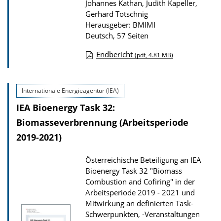
Johannes Kathan, Judith Kapeller,
Gerhard Totschnig
Herausgeber: BMIMI
Deutsch, 57 Seiten
Endbericht
(pdf, 4.81 MB)
D
o
Internationale Energieagentur (IEA)
w
IEA Bioenergy Task 32:
n
l
Biomasseverbrennung (Arbeitsperiode
o
2019-2021)
a
Österreichische Beteiligung an IEA
d
Bioenergy Task 32 "Biomass
s
Combustion and Cofiring" in der
z
Arbeitsperiode 2019 - 2021 und
Mitwirkung an definierten Task-
u
Schwerpunkten, -Veranstaltungen
r