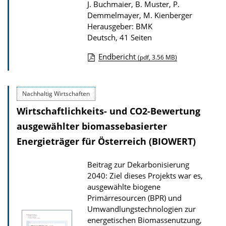
o
J. Buchmaier, B. Muster, P.
n
Demmelmayer, M. Kienberger
Herausgeber: BMK
Deutsch, 41 Seiten
Endbericht
(pdf, 3.56 MB)
D
o
Nachhaltig Wirtschaften
w
Wirtschaftlichkeits- und CO2-Bewertung
n
l
ausgewählter biomassebasierter
o
Energieträger für Österreich (BIOWERT)
a
Beitrag zur Dekarbonisierung
d
2040: Ziel dieses Projekts war es,
s
ausgewählte biogene
z
Primärresourcen (BPR) und
Umwandlungstechnologien zur
u
energetischen Biomassenutzung,
r