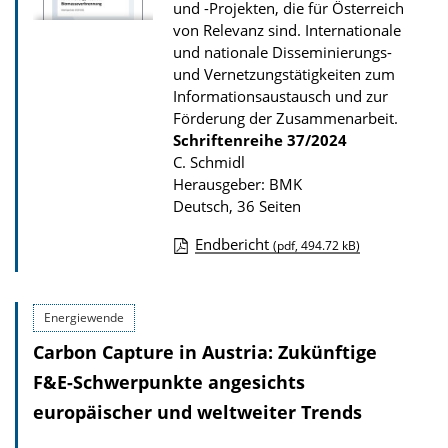
und -Projekten, die für Österreich
P
von Relevanz sind. Internationale
u
und nationale Disseminierungs-
und Vernetzungstätigkeiten zum
b
Informationsaustausch und zur
l
Förderung der Zusammenarbeit.
i
Schriftenreihe
37/2024
k
C. Schmidl
Herausgeber: BMK
a
Deutsch, 36 Seiten
t
Endbericht
i
(pdf, 494.72 kB)
D
o
o
n
Energiewende
w
Carbon Capture in Austria: Zukünftige
n
l
F&E-Schwerpunkte angesichts
o
europäischer und weltweiter Trends
a