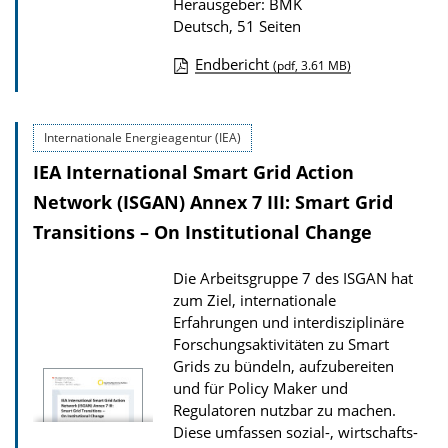
i
Herausgeber: BMK
Deutsch, 51 Seiten
o
n
Endbericht
(pdf, 3.61 MB)
D
o
Internationale Energieagentur (IEA)
w
IEA International Smart Grid Action
n
l
Network (ISGAN) Annex 7 III: Smart Grid
o
Transitions – On Institutional Change
a
Die Arbeitsgruppe 7 des ISGAN hat
d
zum Ziel, internationale
s
Erfahrungen und interdisziplinäre
z
Forschungsaktivitäten zu Smart
Grids zu bündeln, aufzubereiten
u
und für Policy Maker und
r
Regulatoren nutzbar zu machen.
P
Diese umfassen sozial-, wirtschafts-