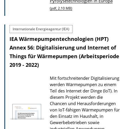
Pyrolysetechnologien in Europa
n
a
(pdf, 2.10 MB)
l
t
o
i
a
o
Internationale Energieagentur (IEA)
d
n
IEA Wärmepumpentechnologien (HPT)
s
Annex 56: Digitalisierung und Internet of
z
Things für Wärmepumpen (Arbeitsperiode
u
2019 - 2022)
r
P
Mit fortschreitender Digitalisierung
u
werden Wärmepumpen zu einem
Teil des Internet der Dinge (IoT). In
b
diesem Projekt werden die
l
Chancen und Herausforderungen
i
von IoT-fähigen Wärmepumpen für
k
den Einsatz im Haushalt, in
Gewerbebetrieben sowie
a
industriellen Anwendungen