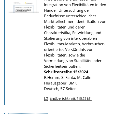
Integration von Flexibilitäten in den
P
Handel, Untersuchung der
u
Bedürfnisse unterschiedlicher
b
Marktteilnehmer, Identifikation von
Flexibilitäten und deren
l
Charakteristika, Entwicklung und
i
Skalierung von interoperablen
k
Flexibilitäts-Märkten, Verbraucher-
a
orientiertes Verständnis von
Flexibilitäten, sowie die
t
Vermeidung von Stabilitäts- oder
i
Sicherheitseinbußen.
o
Schriftenreihe
15/2024
n
R.Hemm, S. Fanta, M. Calin
Herausgeber: BMK
Deutsch, 57 Seiten
Endbericht
(pdf, 715.72 kB)
D
o