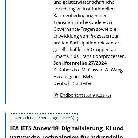
u
und geisteswissenschaftliche
Forschung zu institutionellen
b
Rahmenbedingungen der
l
Transition, insbesondere zu
i
Governance-Fragen sowie die
k
Entwicklung von Prozessen zur
breiten Partizipation relevanter
a
gesellschaftlicher Gruppen an
t
Smart Grids Transitionsprozessen.
i
Schriftenreihe
27/2024
K. Kubeczko, M. Gasser, A. Wang
o
Herausgeber: BMK
n
Deutsch, 52 Seiten
Endbericht
(pdf, 946.38 kB)
D
o
Internationale Energieagentur (IEA)
w
IEA IETS Annex 18: Digitalisierung, KI und
n
l
verwandte Technologien für industrielle