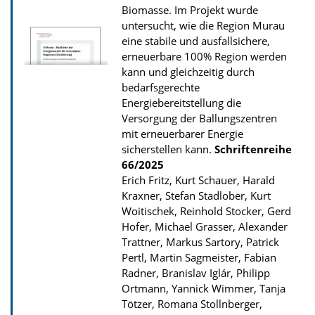
s
Biomasse. Im Projekt wurde
untersucht, wie die Region Murau
z
eine stabile und ausfallsichere,
u
erneuerbare 100% Region werden
r
kann und gleichzeitig durch
P
bedarfsgerechte
Energiebereitstellung die
u
Versorgung der Ballungszentren
b
mit erneuerbarer Energie
l
sicherstellen kann.
Schriftenreihe
66/2025
i
Erich Fritz, Kurt Schauer, Harald
k
Kraxner, Stefan Stadlober, Kurt
a
Woitischek, Reinhold Stocker, Gerd
t
Hofer, Michael Grasser, Alexander
Trattner, Markus Sartory, Patrick
i
Pertl, Martin Sagmeister, Fabian
o
Radner, Branislav Iglár, Philipp
n
Ortmann, Yannick Wimmer, Tanja
Tötzer, Romana Stollnberger,