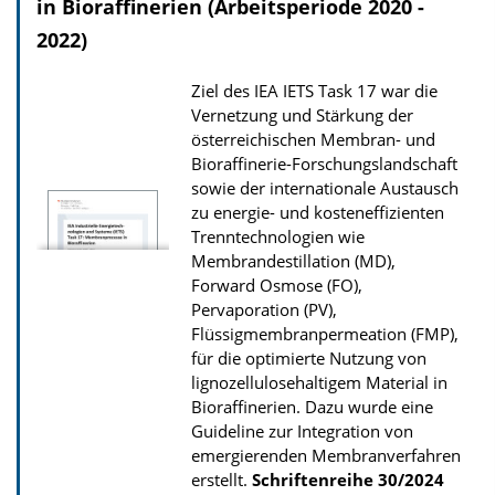
o
in Bioraffinerien (Arbeitsperiode 2020 -
a
2022)
d
Ziel des IEA IETS Task 17 war die
s
Vernetzung und Stärkung der
z
österreichischen Membran- und
u
Bioraffinerie-Forschungslandschaft
r
sowie der internationale Austausch
zu energie- und kosteneffizienten
P
Trenntechnologien wie
u
Membrandestillation (MD),
b
Forward Osmose (FO),
Pervaporation (PV),
l
Flüssigmembranpermeation (FMP),
i
für die optimierte Nutzung von
k
lignozellulosehaltigem Material in
a
Bioraffinerien. Dazu wurde eine
Guideline zur Integration von
t
emergierenden Membranverfahren
i
erstellt.
Schriftenreihe
30/2024