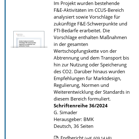
Im Projekt wurden bestehende
d
F&E-Aktivitäten im CCUS-Bereich
s
analysiert sowie Vorschläge für
z
zukünftige F&E-Schwerpunkte und
FTI-Bedarfe erarbeitet. Die
u
Vorschläge enthalten Maßnahmen
r
in der gesamten
P
Wertschöpfungskette von der
u
Abtrennung und dem Transport bis
hin zur Nutzung oder Speicherung
b
des CO2. Darüber hinaus wurden
l
Empfehlungen für Marktdesign,
i
Regulierung, Normen und
k
Weiterentwicklung der Standards in
diesem Bereich formuliert.
a
Schriftenreihe
36/2024
t
G. Simader
i
Herausgeber: BMK
Deutsch, 36 Seiten
o
n
Endbericht
(pdf, 609.14 kB)