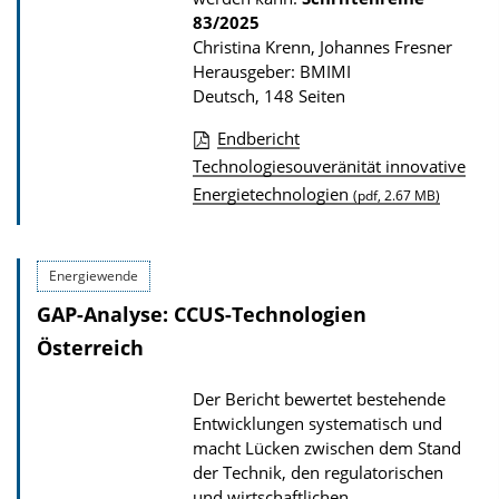
83/2025
Christina Krenn, Johannes Fresner
Herausgeber: BMIMI
Deutsch, 148 Seiten
Endbericht
D
Technologiesouveränität innovative
Energietechnologien
o
(pdf, 2.67 MB)
w
n
Energiewende
l
GAP-Analyse: CCUS-Technologien
o
Österreich
a
d
Der Bericht bewertet bestehende
s
Entwicklungen systematisch und
z
macht Lücken zwischen dem Stand
der Technik, den regulatorischen
u
und wirtschaftlichen