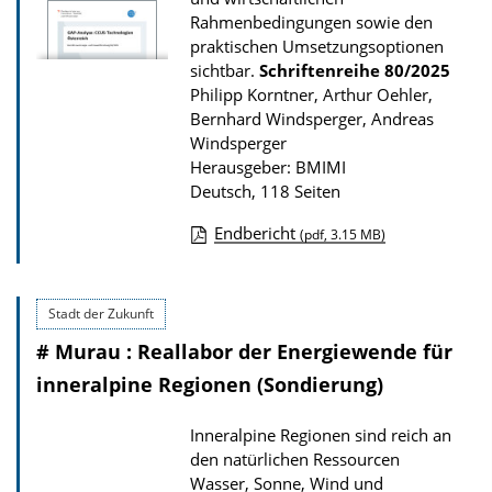
r
Rahmenbedingungen sowie den
P
praktischen Umsetzungsoptionen
u
sichtbar.
Schriftenreihe
80/2025
Philipp Korntner, Arthur Oehler,
b
Bernhard Windsperger, Andreas
l
Windsperger
i
Herausgeber: BMIMI
Deutsch, 118 Seiten
k
a
Endbericht
(pdf, 3.15 MB)
t
D
i
o
o
Stadt der Zukunft
w
n
# Murau : Reallabor der Energiewende für
n
l
inneralpine Regionen (Sondierung)
o
Inneralpine Regionen sind reich an
a
den natürlichen Ressourcen
d
Wasser, Sonne, Wind und