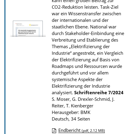
kann einen großen Beitrag zur
s
CO2-Reduktion leisten. Task-Ziel
z
war ein Wissenstransfer zwischen
der internationalen und der
u
staatlichen Ebene. National war
r
durch Stakeholder-Einbindung eine
P
Verbreitung und Etablierung des
u
Themas „Elektrifizierung der
Industrie“ angestrebt, ein Vergleich
b
der Elektrifizierung auf Basis von
l
Roadmaps und Ressourcen wurde
i
durchgeführt und vor allem
k
systemische Aspekte der
Elektrifizierung der Industrie
a
analysiert.
Schriftenreihe
7/2024
t
S. Moser, G. Drexler-Schmid, J.
i
Reiter, T. Kienberger
Herausgeber: BMK
o
Deutsch, 34 Seiten
n
Endbericht
(pdf, 2.12 MB)