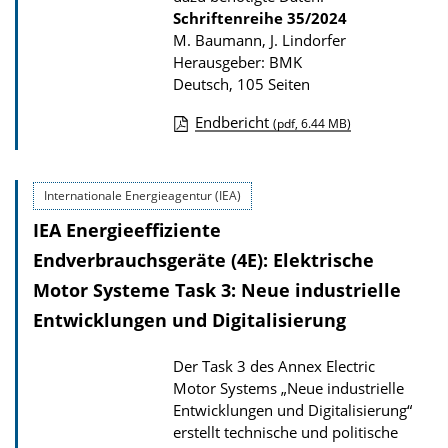
Schriftenreihe
35/2024
i
M. Baumann, J. Lindorfer
k
Herausgeber: BMK
a
Deutsch, 105 Seiten
t
Endbericht
(pdf, 6.44 MB)
i
D
o
o
n
Internationale Energieagentur (IEA)
w
IEA Energieeffiziente
n
l
Endverbrauchsgeräte (4E): Elektrische
o
Motor Systeme Task 3: Neue industrielle
a
Entwicklungen und Digitalisierung
d
Der Task 3 des Annex Electric
s
Motor Systems „Neue industrielle
z
Entwicklungen und Digitalisierung“
u
erstellt technische und politische