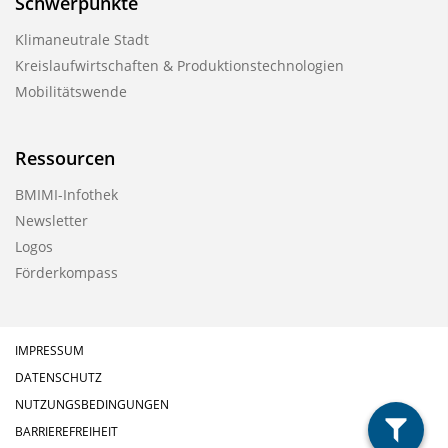
Schwerpunkte
i
k
Klimaneutrale Stadt
a
Kreislaufwirtschaften & Produktionstechnologien
Mobilitätswende
t
i
o
Ressourcen
n
BMIMI-Infothek
Newsletter
Logos
Förderkompass
IMPRESSUM
DATENSCHUTZ
NUTZUNGSBEDINGUNGEN
BARRIEREFREIHEIT
filter