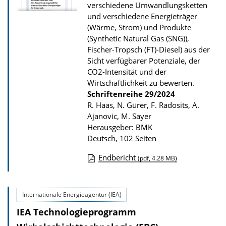
verschiedene Umwandlungsketten
P
und verschiedene Energieträger
u
(Wärme, Strom) und Produkte
(Synthetic Natural Gas (SNG)),
b
Fischer-Tropsch (FT)-Diesel) aus der
l
Sicht verfügbarer Potenziale, der
i
CO2-Intensität und der
k
Wirtschaftlichkeit zu bewerten.
Schriftenreihe
29/2024
a
R. Haas, N. Gürer, F. Radosits, A.
t
Ajanovic, M. Sayer
i
Herausgeber: BMK
Deutsch, 102 Seiten
o
n
Endbericht
(pdf, 4.28 MB)
D
o
Internationale Energieagentur (IEA)
w
IEA Technologieprogramm
n