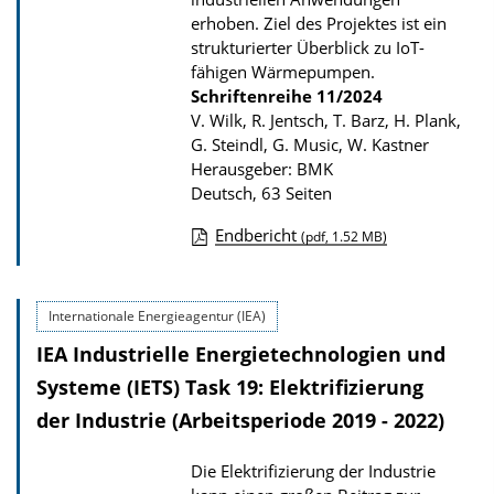
t
erhoben. Ziel des Projektes ist ein
i
strukturierter Überblick zu IoT-
o
fähigen Wärmepumpen.
Schriftenreihe
11/2024
n
V. Wilk, R. Jentsch, T. Barz, H. Plank,
G. Steindl, G. Music, W. Kastner
Herausgeber: BMK
Deutsch, 63 Seiten
Endbericht
(pdf, 1.52 MB)
D
o
Internationale Energieagentur (IEA)
w
IEA Industrielle Energietechnologien und
n
l
Systeme (IETS) Task 19: Elektrifizierung
o
der Industrie (Arbeitsperiode 2019 - 2022)
a
Die Elektrifizierung der Industrie
d