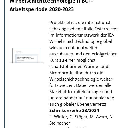
l
Wirbelschichttechnologie (FBC) -
o
Arbeitsperiode 2020-2023
a
Projektziel ist, die international
d
sehr angesehene Rolle Österreichs
s
im Informationsnetzwerk der IEA
z
Wirbelschichttechnologie global
wie auch national weiter
u
auszubauen und den erfolgreichen
r
Kurs zu einer möglichst
P
schadstoffarmen Wärme- und
u
Stromproduktion durch die
Wirbelschichttechnologie weiter
b
fortzusetzen. Dabei werden alle
l
Stakeholder miteinbezogen und
i
untereinander auf nationaler wie
k
auch globaler Ebene vernetzt.
Schriftenreihe
28/2024
a
F. Winter, G. Stöger, M. Azam, N.
t
Steinacher