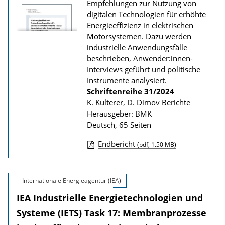
r
Empfehlungen zur Nutzung von
digitalen Technologien für erhöhte
P
Energieeffizienz in elektrischen
u
Motorsystemen. Dazu werden
b
industrielle Anwendungsfälle
beschrieben, Anwender:innen-
l
Interviews geführt und politische
i
Instrumente analysiert.
k
Schriftenreihe
31/2024
a
K. Kulterer, D. Dimov Berichte
Herausgeber: BMK
t
Deutsch, 65 Seiten
i
o
Endbericht
(pdf, 1.50 MB)
D
n
o
Internationale Energieagentur (IEA)
w
IEA Industrielle Energietechnologien und
n
l
Systeme (IETS) Task 17: Membranprozesse