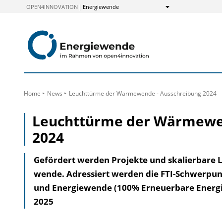
zum
OPEN4INNOVATION
Energiewende
Anzeigen
Inhalt
Home
News
Leuchttürme der Wärmewende - Ausschreibung 2024
Leuchttürme der Wärmewen
2024
Gefördert werden Projekte und skalier­bare
wende. Adressiert werden die FTI-Schwer­punk
und Energie­wende (100% Erneuerbare Energie-
2025