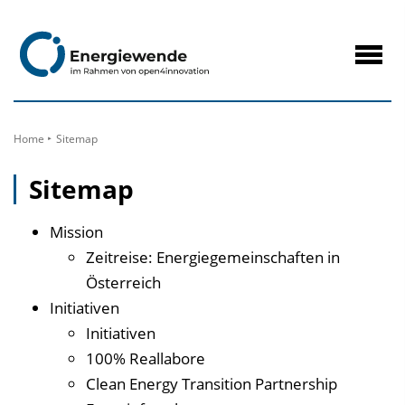
zum
Inhalt
Navig
öffne
Home
Sitemap
Sitemap
Mission
Zeitreise: Energie­gemein­schaften in
Österreich
Initiativen
Initiativen
100% Reallabore
Clean Energy Transition Partnership