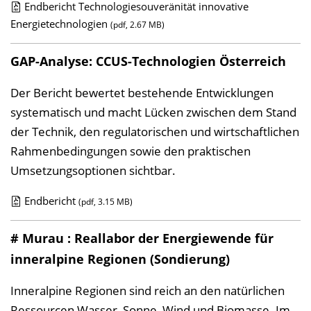
Endbericht Technologiesouveränität innovative
a
D
Energietechnologien
(pdf, 2.67 MB)
t
o
i
GAP-Analyse: CCUS-Technologien Österreich
w
o
n
Der Bericht bewertet bestehende Entwicklungen
n
l
systematisch und macht Lücken zwischen dem Stand
o
der Technik, den regulatorischen und wirtschaftlichen
a
Rahmenbedingungen sowie den praktischen
d
Umsetzungsoptionen sichtbar.
s
z
Endbericht
(pdf, 3.15 MB)
u
D
r
o
# Murau : Reallabor der Energiewende für
P
w
inneralpine Regionen (Sondierung)
u
n
Inneralpine Regionen sind reich an den natürlichen
b
l
Ressourcen Wasser, Sonne, Wind und Biomasse. Im