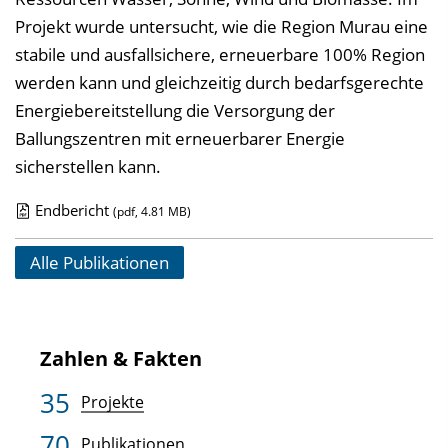
l
o
Projekt wurde untersucht, wie die Region Murau eine
i
a
stabile und ausfallsichere, erneuerbare 100% Region
k
d
werden kann und gleichzeitig durch bedarfsgerechte
a
s
Energiebereitstellung die Versorgung der
t
z
Ballungszentren mit erneuerbarer Energie
i
u
sicherstellen kann.
o
r
n
P
Endbericht
(pdf, 4.81 MB)
u
D
b
o
Alle Publikationen
l
w
i
n
k
l
Zahlen & Fakten
a
o
35
t
a
Projekte
i
d
70
Publikationen