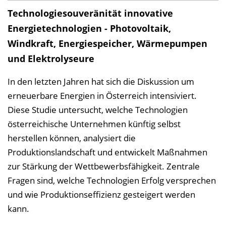
Technologiesouveränität innovative
w
n
Energietechnologien - Photovoltaik,
l
Windkraft, Energiespeicher, Wärmepumpen
o
und Elektrolyseure
a
In den letzten Jahren hat sich die Diskussion um
d
erneuerbare Energien in Österreich intensiviert.
s
Diese Studie untersucht, welche Technologien
z
österreichische Unternehmen künftig selbst
u
herstellen können, analysiert die
r
Produktionslandschaft und entwickelt Maßnahmen
P
zur Stärkung der Wettbewerbsfähigkeit. Zentrale
u
Fragen sind, welche Technologien Erfolg versprechen
b
und wie Produktionseffizienz gesteigert werden
l
kann.
i
k