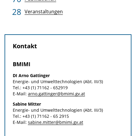
o
s
28
n
z
Veranstaltungen
u
r
P
Kontakt
u
b
l
BMIMI
i
DI Arno Gattinger
k
Energie- und Umwelt­technologien (Abt. III/3)
a
Tel.: +43 (1) 71162 - 652919
E-Mail:
arno.gattinger@bmimi.gv.at
t
Sabine Mitter
i
Energie- und Umwelt­technologien (Abt. III/3)
o
Tel.: +43 (1) 71162 - 65 2915
n
E-Mail:
sabine.mitter@bmimi.gv.at