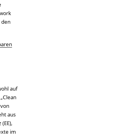
e
twork
) den
baren
ohl auf
 „Clean
 von
eht aus
(EE),
exte im