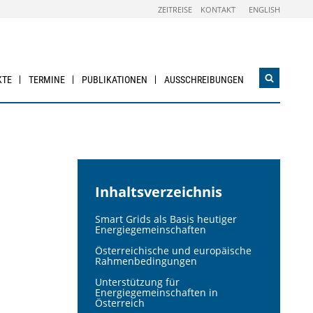
ZEITREISE
KONTAKT
ENGLISH
KTE
TERMINE
PUBLIKATIONEN
AUSSCHREIBUNGEN
Suchwidg
öffnen
Inhaltsverzeichnis
Smart Grids als Basis heutiger
Energiegemeinschaften
Österreichische und europäische
Rahmenbedingungen
Unterstützung für
Energiegemeinschaften in
Österreich