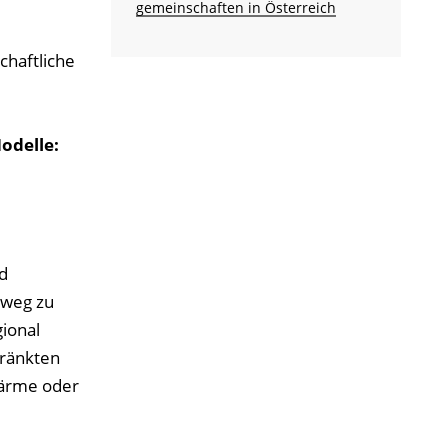
gemein­schaften in Österreich
chaftliche
odelle:
d
nweg zu
gional
hränkten
Wärme oder