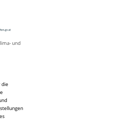
lima- und
 die
le
 und
stellungen
es