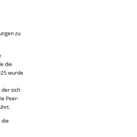
gungen zu
e
e die
025 wurde
 der sich
ie Peer-
ührt.
 die