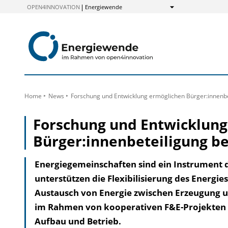
zum
OPEN4INNOVATION
Energiewende
Anzeigen
Inhalt
Home
News
Forschung und Entwicklung ermöglichen Bürger:innen­be
Forschung und Entwicklung
Bürger:innen­betei­ligung 
Energiegemeinschaften sind ein Instru­ment 
unterstützen die Flexibilisierung des Energi
Austausch von Energie zwischen Erzeugung u
im Rahmen von kooperativen F&E-Projekten e
Aufbau und Betrieb.