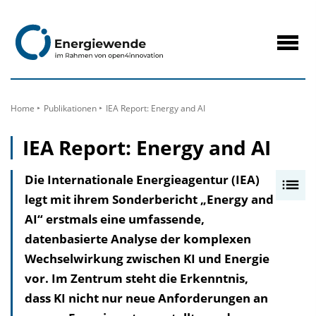
zum
Inhalt
Navig
öffne
Home
Publikationen
IEA Report: Energy and AI
IEA Report: Energy and AI
Die Internationale Energieagentur (IEA)
I
legt mit ihrem Sonderbericht „Energy and
n
AI“ erstmals eine umfassende,
h
datenbasierte Analyse der komplexen
a
Wechselwirkung zwischen KI und Energie
l
vor. Im Zentrum steht die Erkenntnis,
t
dass KI nicht nur neue Anforderungen an
s