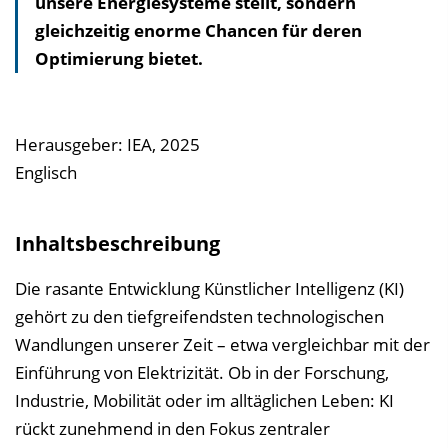
unsere Energiesysteme stellt, sondern
v
gleichzeitig enorme Chancen für deren
e
Optimierung bietet.
r
z
e
i
Herausgeber: IEA, 2025
c
Englisch
h
n
Inhaltsbeschreibung
i
s
Die rasante Entwicklung Künstlicher Intelligenz (KI)
e
gehört zu den tiefgreifendsten technologischen
i
Wandlungen unserer Zeit – etwa vergleichbar mit der
n
Einführung von Elektrizität. Ob in der Forschung,
b
Industrie, Mobilität oder im alltäglichen Leben: KI
l
rückt zunehmend in den Fokus zentraler