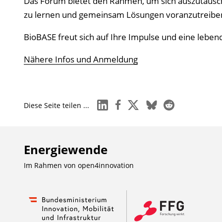
Das Forum bietet den Rahmen, um sich auszutausche
zu lernen und gemeinsam Lösungen voranzutreiben. 
BioBASE freut sich auf Ihre Impulse und eine leben
Nähere Infos und Anmeldung
linkedin
facebook
x
bluesky
reddit
Diese Seite teilen ...
Energiewende
Im Rahmen von
open4innovation