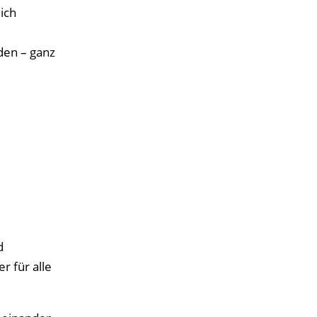
ich
den – ganz
d
r für alle