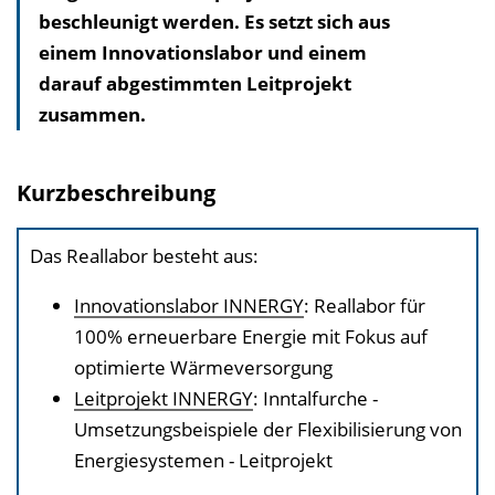
beschleunigt werden. Es setzt sich aus
a
einem Innovationslabor und einem
l
darauf abgestimmten Leitprojekt
t
zusammen.
s
v
e
Kurzbeschreibung
r
z
Das Reallabor besteht aus:
e
i
Innovationslabor INNERGY
: Reallabor für
c
100% erneuerbare Energie mit Fokus auf
h
optimierte Wärmeversorgung
n
Leitprojekt INNERGY
: Inntalfurche -
i
Umsetzungsbeispiele der Flexibilisierung von
s
Energiesystemen - Leitprojekt
e