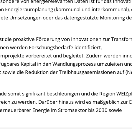
esondere von energierelevanten Daten ist für das Innovat
 von Energieraumplanung (kommunal und interkommunal), 
rete Umsetzungen oder das datengestützte Monitoring de
st die proaktive Förderung von Innovationen zur Transfo
en werden Forschungsbedarfe identifiziert,
mprojekte vorbereitet und begleitet. Zudem werden inno
rfügbares Kapital in den Wandlungsprozess umzuleiten und
 sowie die Reduktion der Treibhausgasemissionen auf (Ne
nde somit signifikant beschleunigen und die Region WEIZp
rreich zu werden. Darüber hinaus wird es maßgeblich zur 
 erneuerbarer Energie im Stromsektor bis 2030 sowie