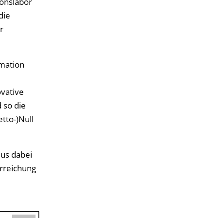
ionslabor
die
r
rmation
vative
 so die
tto-)Null
lus dabei
Erreichung