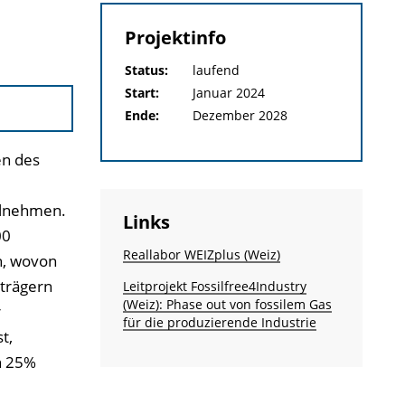
Projektinfo
Status:
laufend
Start:
Januar 2024
Ende:
Dezember 2028
en des
ilnehmen.
Links
00
Reallabor WEIZplus (Weiz)
h, wovon
trägern
Leitprojekt Fossilfree4Industry
(Weiz): Phase out von fossilem Gas
r
für die produzierende Industrie
t,
n 25%