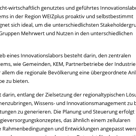
ht-wirtschaftlich genutztes und geführtes Innovationslab
ems in der Region WEIZplus proaktiv und selbstbestimmt
gnet sich ideal, um die unterschiedlichsten Stakeholdergr
r Gruppen Mehrwert und Nutzen in den unterschiedlichen
b eines Innovationslabors besteht darin, den zentralen
ems, wie Gemeinden, KEM, Partnerbetriebe der Industrie
allem die regionale Bevölkerung eine übergeordnete Anla
e zu bieten.
 darin, entlang der Zielsetzung der regionaltypischen Lösu
mmenzubringen, Wissens- und Innovationsmanagement zu 
tungen zu generieren. Die Planung und Steuerung erfolgt 
gieversorgungskonzeptes, das ähnlich einem zellularen
te Rahmenbedingungen und Entwicklungen angepasst wer