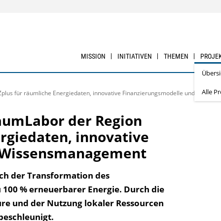
MISSION
INITIATIVEN
THEMEN
PROJE
Übersi
Alle P
Zplus für räumliche Energiedaten, innovative Finanzierungsmodelle und Wisse
aumLabor der Region
rgiedaten, innovative
d Wissensmanagement
ch der Transformation des
u 100 % erneuerbarer Energie. Durch die
ure und der Nutzung lokaler Ressourcen
beschleunigt.