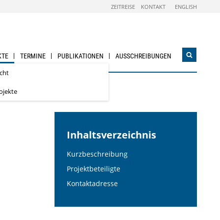
ZEITREISE
KONTAKT
ENGLISH
KTE
TERMINE
PUBLIKATIONEN
AUSSCHREIBUNGEN
Suchwidg
öffnen
cht
rojekte
nsmanagement
Inhaltsverzeichnis
Kurzbeschreibung
Projektbeteiligte
Kontaktadresse