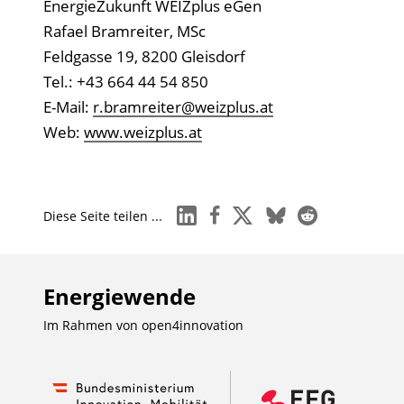
EnergieZukunft WEIZplus eGen
Rafael Bramreiter, MSc
Feldgasse 19, 8200 Gleisdorf
Tel.: +43 664 44 54 850
E-Mail:
r.bramreiter@weizplus.at
Web:
www.weizplus.at
linkedin
facebook
x
bluesky
reddit
Diese Seite teilen ...
Energiewende
Im Rahmen von
open4innovation