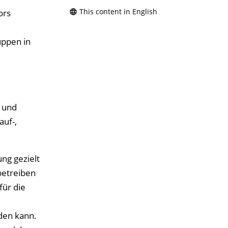
This content in English
ors
uppen in
 und
uf-,
ng gezielt
betreiben
für die
den kann.