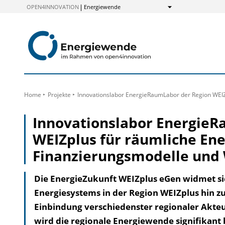
zum
OPEN4INNOVATION
Energiewende
Anzeigen
Inhalt
Home
Projekte
Innovationslabor EnergieRaumLabor der Region WEI
Innovationslabor EnergieR
WEIZplus für räumliche Ene
Finanzierungsmodelle un
Die EnergieZukunft WEIZplus eGen widmet si
Energiesystems in der Region WEIZplus hin z
Einbindung verschiedenster regionaler Akte
wird die regionale Energiewende signifikant 