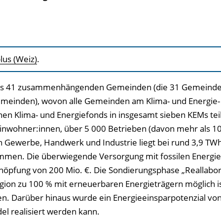
lus (Weiz)
.
t aus 41 zusammenhängenden Gemeinden (die 31 Gemeind
emeinden), wovon alle Gemeinden am Klima- und Energie-
en Klima- und Energiefonds in insgesamt sieben KEMs te
Einwohner:innen, über 5 000 Betrieben (davon mehr als 1
n Gewerbe, Handwerk und Industrie liegt bei rund 3,9 TW
mmen. Die überwiegende Versorgung mit fossilen Energie
chöpfung von 200 Mio. €. Die Sondierungsphase „Reallabo
gion zu 100 % mit erneuerbaren Energieträgern möglich is
en. Darüber hinaus wurde ein Energieeinsparpotenzial vo
el realisiert werden kann.