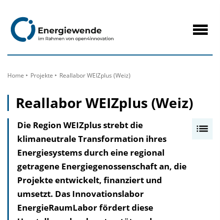
zum
Inhalt
Navig
öffne
Home
Projekte
Reallabor WEIZplus (Weiz)
Reallabor WEIZplus (Weiz)
Die Region WEIZplus strebt die
I
klimaneutrale Transformation ihres
n
Energiesystems durch eine regional
h
getragene Energiegenossenschaft an, die
a
Projekte entwickelt, finanziert und
l
umsetzt. Das Innovationslabor
t
EnergieRaumLabor fördert diese
s