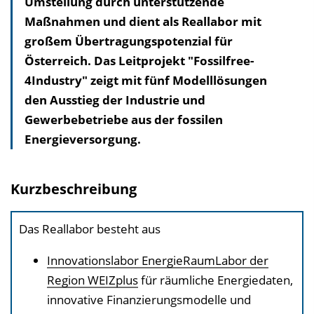
Umstellung durch unterstützende
v
Maßnahmen und dient als Reallabor mit
e
großem Übertragungspotenzial für
r
Österreich. Das Leitprojekt "Fossilfree-
z
4Industry" zeigt mit fünf Modelllösungen
e
den Ausstieg der Industrie und
i
Gewerbebetriebe aus der fossilen
c
Energieversorgung.
h
n
i
Kurzbeschreibung
s
e
Das Reallabor besteht aus
i
n
Innovationslabor EnergieRaumLabor der
b
Region WEIZplus
für räumliche Energiedaten,
l
innovative Finanzierungsmodelle und