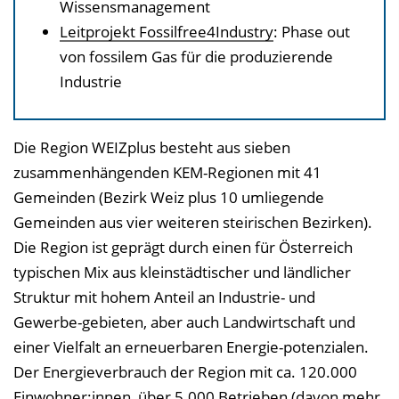
e
Wissensmanagement
n
Leitprojekt Fossilfree4Industry
: Phase out
d
von fossilem Gas für die produzierende
e
Industrie
n
Die Region WEIZplus besteht aus sieben
zusammenhängenden KEM-Regionen mit 41
Gemeinden (Bezirk Weiz plus 10 umliegende
Gemeinden aus vier weiteren steirischen Bezirken).
Die Region ist geprägt durch einen für Österreich
typischen Mix aus kleinstädtischer und ländlicher
Struktur mit hohem Anteil an Industrie- und
Gewerbe-gebieten, aber auch Landwirtschaft und
einer Vielfalt an erneuerbaren Energie-potenzialen.
Der Energieverbrauch der Region mit ca. 120.000
Einwohner:innen, über 5.000 Betrieben (davon mehr