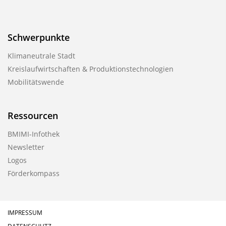
b
l
Schwerpunkte
i
k
Klimaneutrale Stadt
a
Kreislaufwirtschaften & Produktionstechnologien
Mobilitätswende
t
i
o
Ressourcen
n
BMIMI-Infothek
Newsletter
Logos
Förderkompass
IMPRESSUM