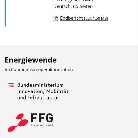
Deutsch, 65 Seiten
Endbericht
(pdf, 1.50 MB)
D
o
w
n
Energiewende
l
o
Im Rahmen von
open4innovation
a
d
s
z
u
r
P
u