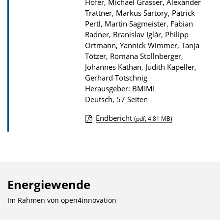
Hofer, Michael Grasser, Alexander
Trattner, Markus Sartory, Patrick
Pertl, Martin Sagmeister, Fabian
Radner, Branislav Iglár, Philipp
Ortmann, Yannick Wimmer, Tanja
Tötzer, Romana Stollnberger,
Johannes Kathan, Judith Kapeller,
Gerhard Totschnig
Herausgeber: BMIMI
Deutsch, 57 Seiten
Endbericht
(pdf, 4.81 MB)
D
o
w
n
Energiewende
l
o
Im Rahmen von
open4innovation
a