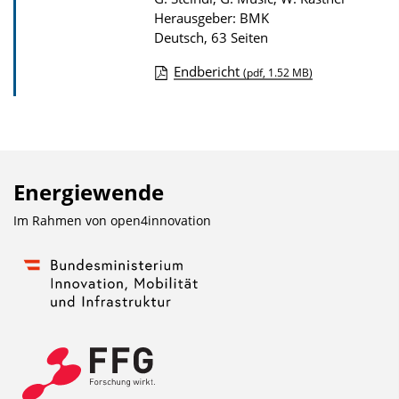
Herausgeber: BMK
Deutsch, 63 Seiten
Endbericht
(pdf, 1.52 MB)
D
o
w
n
Energiewende
l
o
Im Rahmen von
open4innovation
a
d
s
z
u
r
P