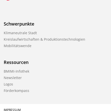
u
b
l
Schwerpunkte
i
k
Klimaneutrale Stadt
a
Kreislaufwirtschaften & Produktionstechnologien
Mobilitätswende
t
i
o
Ressourcen
n
BMIMI-Infothek
Newsletter
Logos
Förderkompass
IMPRESSUM