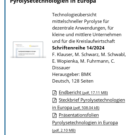
Pyrolysetechnologien in Europa
Technologieübersicht
mittelschneller Pyrolyse für
dezentrale Anwendungen, für
kleine und mittlere Unternehmen
und für die Kreislaufwirtschaft
Schriftenreihe
14/2024
F. Klauser, M. Schwarz, M. Schwabl,
E. Wopienka, M. Fuhrmann, C.
Dissauer
Herausgeber: BMK
Deutsch, 128 Seiten
Endbericht
(pdf, 17.11 MB)
D
Steckbrief Pyrolysetechnologien
in Europa
o
(pdf, 508.04 kB)
Präsentationsfolien
w
Pyrolysetechnologien in Europa
n
(pdf, 2.10 MB)
l