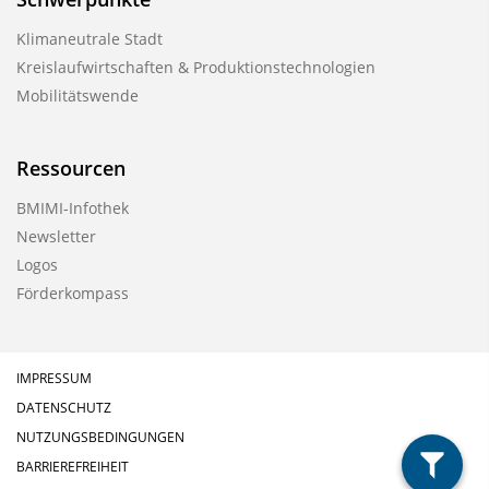
o
Klimaneutrale Stadt
n
Kreislaufwirtschaften & Produktionstechnologien
Mobilitätswende
Ressourcen
BMIMI-Infothek
Newsletter
Logos
Förderkompass
IMPRESSUM
DATENSCHUTZ
NUTZUNGSBEDINGUNGEN
BARRIEREFREIHEIT
filter