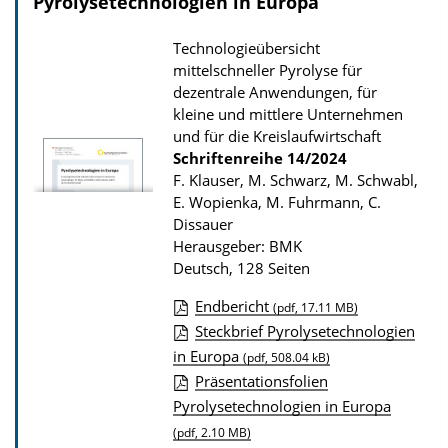
Pyrolysetechnologien in Europa
Technologieübersicht
mittelschneller Pyrolyse für
dezentrale Anwendungen, für
kleine und mittlere Unternehmen
und für die Kreislaufwirtschaft
Schriftenreihe
14/2024
F. Klauser, M. Schwarz, M. Schwabl,
E. Wopienka, M. Fuhrmann, C.
Dissauer
Herausgeber: BMK
Deutsch, 128 Seiten
Endbericht
(pdf, 17.11 MB)
D
Steckbrief Pyrolysetechnologien
in Europa
o
(pdf, 508.04 kB)
Präsentationsfolien
w
Pyrolysetechnologien in Europa
n
(pdf, 2.10 MB)
l