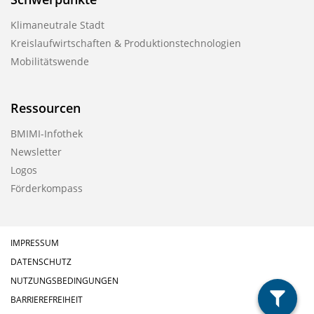
o
Klimaneutrale Stadt
n
Kreislaufwirtschaften & Produktionstechnologien
Mobilitätswende
Ressourcen
BMIMI-Infothek
Newsletter
Logos
Förderkompass
IMPRESSUM
DATENSCHUTZ
NUTZUNGSBEDINGUNGEN
BARRIEREFREIHEIT
filter