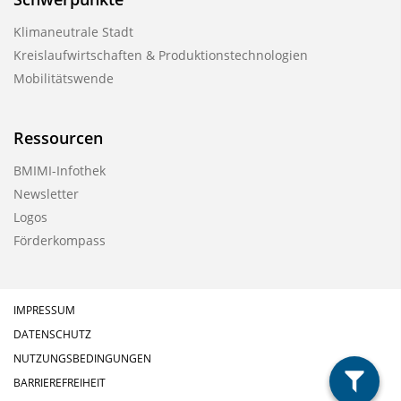
o
Klimaneutrale Stadt
n
Kreislaufwirtschaften & Produktionstechnologien
Mobilitätswende
Ressourcen
BMIMI-Infothek
Newsletter
Logos
Förderkompass
IMPRESSUM
DATENSCHUTZ
NUTZUNGSBEDINGUNGEN
BARRIEREFREIHEIT
filter