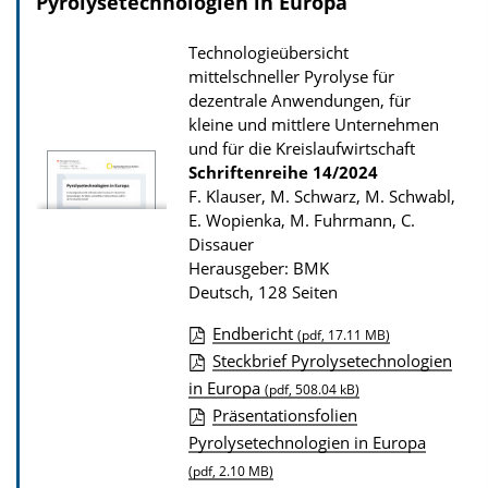
Pyrolysetechnologien in Europa
Technologieübersicht
mittelschneller Pyrolyse für
dezentrale Anwendungen, für
kleine und mittlere Unternehmen
und für die Kreislaufwirtschaft
Schriftenreihe
14/2024
F. Klauser, M. Schwarz, M. Schwabl,
E. Wopienka, M. Fuhrmann, C.
Dissauer
Herausgeber: BMK
Deutsch, 128 Seiten
Endbericht
(pdf, 17.11 MB)
D
Steckbrief Pyrolysetechnologien
in Europa
o
(pdf, 508.04 kB)
Präsentationsfolien
w
Pyrolysetechnologien in Europa
n
(pdf, 2.10 MB)
l