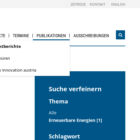
ZEITREISE
KONTAKT
ENGLISH
KTE
TERMINE
PUBLIKATIONEN
AUSSCHREIBUNGEN
Suchwidg
öffnen
ktberichte
hüren
y innovation austria
Suche verfeinern
Thema
Alle
Erneuerbare Energien [1]
Schlagwort