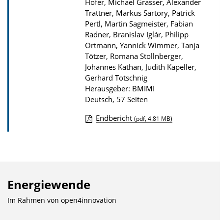
Hofer, Michael Grasser, Alexander
Trattner, Markus Sartory, Patrick
Pertl, Martin Sagmeister, Fabian
Radner, Branislav Iglár, Philipp
Ortmann, Yannick Wimmer, Tanja
Tötzer, Romana Stollnberger,
Johannes Kathan, Judith Kapeller,
Gerhard Totschnig
Herausgeber: BMIMI
Deutsch, 57 Seiten
Endbericht
(pdf, 4.81 MB)
D
o
w
n
Energiewende
l
o
Im Rahmen von
open4innovation
a