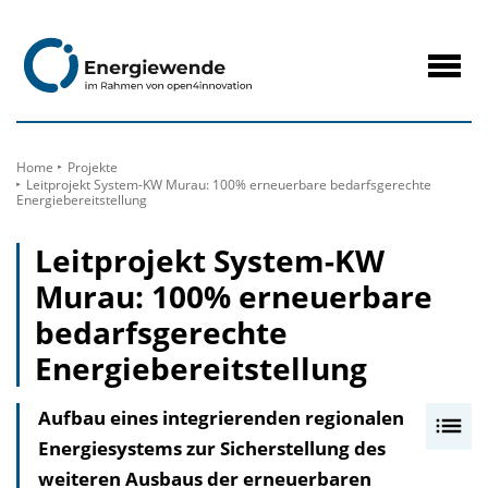
zum
Inhalt
Navig
öffne
Home
Projekte
Leitprojekt System-KW Murau: 100% erneuerbare bedarfsgerechte
Energiebereitstellung
Leitprojekt System-KW
Murau: 100% erneuerbare
bedarfsgerechte
Energiebereitstellung
Aufbau eines integrierenden regionalen
I
Energiesystems zur Sicherstellung des
n
weiteren Ausbaus der erneuerbaren
h