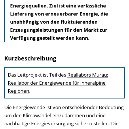
Energiequellen. Ziel ist eine verlässliche
a
Lieferung von erneuerbarer Energie, die
l
unabhängig von den fluktuierenden
t
Erzeugungsleistungen für den Markt zur
s
Verfügung gestellt werden kann.
v
e
r
Kurzbeschreibung
z
e
Das Leitprojekt ist Teil des
Reallabors Murau:
i
Reallabor der Energiewende für inneralpine
c
Regionen
.
h
n
Die Energiewende ist von entscheidender Bedeutung,
i
um den Klimawandel einzudämmen und eine
s
nachhaltige Energieversorgung sicherzustellen. Die
e