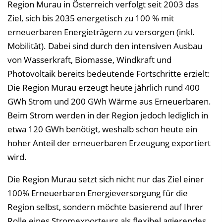
Region Murau in Österreich verfolgt seit 2003 das
i
Ziel, sich bis 2035 energetisch zu 100 % mit
n
erneuerbaren Energieträgern zu versorgen (inkl.
b
Mobilität). Dabei sind durch den intensiven Ausbau
l
von Wasserkraft, Biomasse, Windkraft und
e
Photovoltaik bereits bedeutende Fortschritte erzielt:
n
Die Region Murau erzeugt heute jährlich rund 400
d
GWh Strom und 200 GWh Wärme aus Erneuerbaren.
e
Beim Strom werden in der Region jedoch lediglich in
n
etwa 120 GWh benötigt, weshalb schon heute ein
hoher Anteil der erneuerbaren Erzeugung exportiert
wird.
Die Region Murau setzt sich nicht nur das Ziel einer
100% Erneuerbaren Energieversorgung für die
Region selbst, sondern möchte basierend auf Ihrer
Rolle eines Stromexporteurs als flexibel agierendes