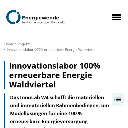
zum
Inhalt
Navig
öffne
Home
Projekte
Innovationslabor 100% erneuerbare Energie Waldviertel
Innovationslabor 100%
erneuerbare Energie
Waldviertel
Das InnoLab W4 schafft die materiellen
I
und immateriellen Rahmenbedingen, um
n
Modellösungen für eine 100 %
h
erneuerbare Energieversorgung
a