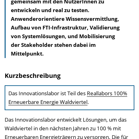
gemeinsam mit den NutzerInnen zu
l
entwickeln und real zu testen.
t
Anwenderorientiere Wissensvermittlung,
s
Aufbau von FTI-Infrastruktur, Validierung
v
von Systemlösungen, und Mobilisierung
e
der Stakeholder stehen dabei im
r
Mittelpunkt.
z
e
i
Kurzbeschreibung
c
h
Das Innovationslabor ist Teil des
Reallabors 100%
n
Erneuerbare Energie Waldviertel
.
i
s
Das Innovationslabor entwickelt Lösungen, um das
e
Waldviertel in den nächsten Jahren zu 100 % mit
i
Erneuerbaren Energieträgern zu versorgen. Die für