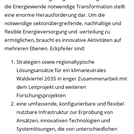
n
die Energiewende notwendige Transformation stellt
b
eine enorme Herausforderung dar. Um die
l
notwendige sektorübergreifende, nachhaltige und
e
flexible Energieversorgung und -verteilung zu
n
ermöglichen, braucht es innovative Aktivitäten auf
d
mehreren Ebenen. Eckpfeiler sind:
e
n
Strategien sowie regionaltypische
Lösungsansätze für ein klimaneutrales
Waldviertel 2035 in enger Zusammenarbeit mit
dem Leitprojekt und weiteren
Forschungsprojekten
eine umfassende, konfigurierbare und flexibel
nutzbare Infrastruktur zur Erprobung von
Ansätzen, innovativen Technologien und
Systemlösungen, die von unterschiedlichen