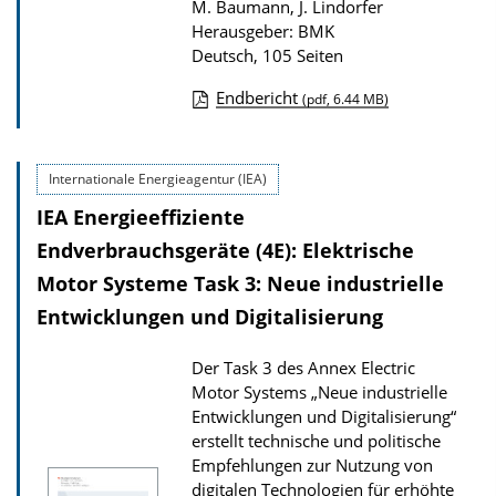
M. Baumann, J. Lindorfer
k
Herausgeber: BMK
a
Deutsch, 105 Seiten
t
Endbericht
(pdf, 6.44 MB)
i
D
o
o
n
Internationale Energieagentur (IEA)
w
IEA Energieeffiziente
n
l
Endverbrauchsgeräte (4E): Elektrische
o
Motor Systeme Task 3: Neue industrielle
a
Entwicklungen und Digitalisierung
d
Der Task 3 des Annex Electric
s
Motor Systems „Neue industrielle
z
Entwicklungen und Digitalisierung“
u
erstellt technische und politische
r
Empfehlungen zur Nutzung von
digitalen Technologien für erhöhte