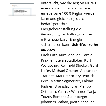
untersucht, wie die Region Murau
z
eine stabile und ausfallsichere,
u
erneuerbare 100% Region werden
r
kann und gleichzeitig durch
P
bedarfsgerechte
Energiebereitstellung die
u
Versorgung der Ballungszentren
b
mit erneuerbarer Energie
l
sicherstellen kann.
Schriftenreihe
66/2025
i
Erich Fritz, Kurt Schauer, Harald
k
Kraxner, Stefan Stadlober, Kurt
a
Woitischek, Reinhold Stocker, Gerd
t
Hofer, Michael Grasser, Alexander
Trattner, Markus Sartory, Patrick
i
Pertl, Martin Sagmeister, Fabian
o
Radner, Branislav Iglár, Philipp
n
Ortmann, Yannick Wimmer, Tanja
Tötzer, Romana Stollnberger,
Johannes Kathan, Judith Kapeller,