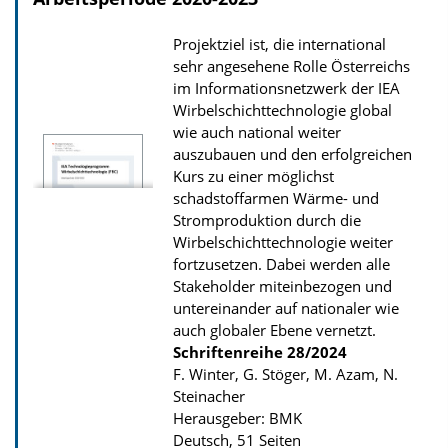
a
Projektziel ist, die international
d
sehr angesehene Rolle Österreichs
s
im Informationsnetzwerk der IEA
z
Wirbelschichttechnologie global
wie auch national weiter
u
auszubauen und den erfolgreichen
r
Kurs zu einer möglichst
P
schadstoffarmen Wärme- und
u
Stromproduktion durch die
Wirbelschichttechnologie weiter
b
fortzusetzen. Dabei werden alle
l
Stakeholder miteinbezogen und
i
untereinander auf nationaler wie
k
auch globaler Ebene vernetzt.
Schriftenreihe
28/2024
a
F. Winter, G. Stöger, M. Azam, N.
t
Steinacher
i
Herausgeber: BMK
Deutsch, 51 Seiten
o