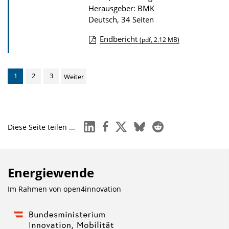
Herausgeber: BMK
Deutsch, 34 Seiten
Endbericht
(pdf, 2.12 MB)
D
o
1
2
3
Weiter
w
n
l
o
linkedin
facebook
x
bluesky
reddit
Diese Seite teilen ...
a
d
s
Energiewende
z
Im Rahmen von
open4innovation
u
r
P