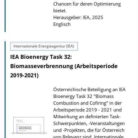
Chancen für deren Optimierung
u
bietet.
b
Herausgeber: IEA, 2025
Englisch
l
i
k
Internationale Energieagentur (IEA)
a
IEA Bioenergy Task 32:
t
Biomasseverbrennung (Arbeitsperiode
i
2019-2021)
o
n
Österreichische Beteiligung an IEA
Bioenergy Task 32 "Biomass
Combustion and Cofiring" in der
Arbeitsperiode 2019 - 2021 und
Mitwirkung an definierten Task-
Schwerpunkten, -Veranstaltungen
und -Projekten, die für Österreich
von Relevanz sind. Internationale