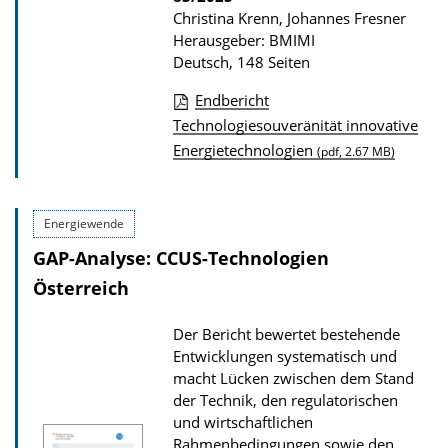
n
Christina Krenn, Johannes Fresner
Herausgeber: BMIMI
Deutsch, 148 Seiten
Endbericht
D
Technologiesouveränität innovative
Energietechnologien
o
(pdf, 2.67 MB)
w
n
Energiewende
l
GAP-Analyse: CCUS-Technologien
o
Österreich
a
d
Der Bericht bewertet bestehende
s
Entwicklungen systematisch und
z
macht Lücken zwischen dem Stand
der Technik, den regulatorischen
u
und wirtschaftlichen
r
Rahmenbedingungen sowie den