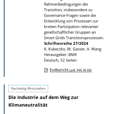
Rahmenbedingungen der
l
Transition, insbesondere zu
i
Governance-Fragen sowie die
k
Entwicklung von Prozessen zur
breiten Partizipation relevanter
a
gesellschaftlicher Gruppen an
t
Smart Grids Transitionsprozessen.
i
Schriftenreihe
27/2024
K. Kubeczko, M. Gasser, A. Wang
o
Herausgeber: BMK
n
Deutsch, 52 Seiten
Endbericht
(pdf, 946.38 kB)
D
o
Nachhaltig Wirtschaften
w
Die Industrie auf dem Weg zur
n
l
Klimaneutralität
o