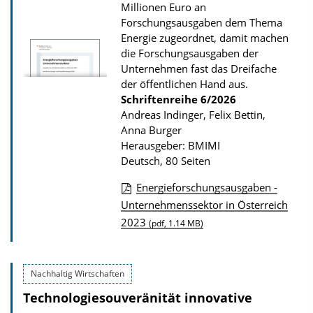
Millionen Euro an
Forschungsausgaben dem Thema
Energie zugeordnet, damit machen
die Forschungsausgaben der
Unternehmen fast das Dreifache
der öffentlichen Hand aus.
Schriftenreihe
6/2026
Andreas Indinger, Felix Bettin,
Anna Burger
Herausgeber: BMIMI
Deutsch, 80 Seiten
Energieforschungsausgaben -
D
Unternehmenssektor in Österreich
2023
o
(pdf, 1.14 MB)
w
n
Nachhaltig Wirtschaften
l
Technologiesouveränität innovative
o