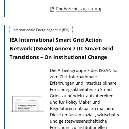
n
Endbericht
(pdf, 3.61 MB)
D
o
Internationale Energieagentur (IEA)
w
IEA International Smart Grid Action
n
l
Network (ISGAN) Annex 7 III: Smart Grid
o
Transitions – On Institutional Change
a
Die Arbeitsgruppe 7 des ISGAN hat
d
zum Ziel, internationale
s
Erfahrungen und interdisziplinäre
z
Forschungsaktivitäten zu Smart
Grids zu bündeln, aufzubereiten
u
und für Policy Maker und
r
Regulatoren nutzbar zu machen.
P
Diese umfassen sozial-, wirtschafts-
u
und geisteswissenschaftliche
Forschung zu institutionellen
b