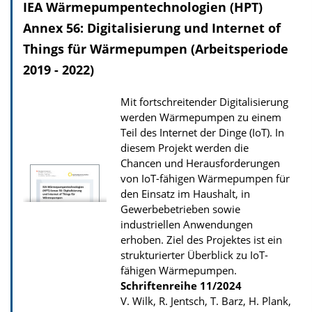
n
IEA Wärmepumpentechnologien (HPT)
s
Annex 56: Digitalisierung und Internet of
z
Things für Wärmepumpen (Arbeitsperiode
u
2019 - 2022)
r
P
Mit fortschreitender Digitalisierung
u
werden Wärmepumpen zu einem
Teil des Internet der Dinge (IoT). In
b
diesem Projekt werden die
l
Chancen und Herausforderungen
i
von IoT-fähigen Wärmepumpen für
k
den Einsatz im Haushalt, in
Gewerbebetrieben sowie
a
industriellen Anwendungen
t
erhoben. Ziel des Projektes ist ein
i
strukturierter Überblick zu IoT-
o
fähigen Wärmepumpen.
Schriftenreihe
11/2024
n
V. Wilk, R. Jentsch, T. Barz, H. Plank,