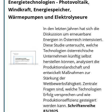
Energietechnologien - Photovoltaik,
a
Windkraft, Energiespeicher,
d
Wärmepumpen und Elektrolyseure
s
z
In den letzten Jahren hat sich die
u
Diskussion um erneuerbare
r
Energien in Österreich intensiviert.
P
Diese Studie untersucht, welche
Technologien österreichische
u
Unternehmen künftig selbst
b
herstellen können, analysiert die
l
Produktionslandschaft und
entwickelt Maßnahmen zur
i
Stärkung der
k
Wettbewerbsfähigkeit. Zentrale
a
Fragen sind, welche Technologien
t
Erfolg versprechen und wie
Produktionseffizienz gesteigert
i
werden kann.
Schriftenreihe
o
83/2025