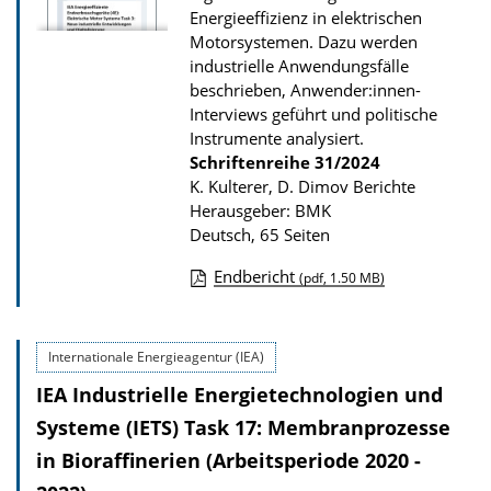
P
Energieeffizienz in elektrischen
u
Motorsystemen. Dazu werden
b
industrielle Anwendungsfälle
beschrieben, Anwender:innen-
l
Interviews geführt und politische
i
Instrumente analysiert.
k
Schriftenreihe
31/2024
a
K. Kulterer, D. Dimov Berichte
Herausgeber: BMK
t
Deutsch, 65 Seiten
i
o
Endbericht
(pdf, 1.50 MB)
D
n
o
Internationale Energieagentur (IEA)
w
IEA Industrielle Energietechnologien und
n
l
Systeme (IETS) Task 17: Membranprozesse
o
in Bioraffinerien (Arbeitsperiode 2020 -
a