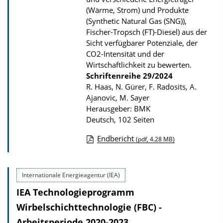
u
(Wärme, Strom) und Produkte
(Synthetic Natural Gas (SNG)),
b
Fischer-Tropsch (FT)-Diesel) aus der
l
Sicht verfügbarer Potenziale, der
i
CO2-Intensität und der
k
Wirtschaftlichkeit zu bewerten.
Schriftenreihe
29/2024
a
R. Haas, N. Gürer, F. Radosits, A.
t
Ajanovic, M. Sayer
i
Herausgeber: BMK
Deutsch, 102 Seiten
o
n
Endbericht
(pdf, 4.28 MB)
D
o
Internationale Energieagentur (IEA)
w
IEA Technologieprogramm
n
l
Wirbelschichttechnologie (FBC) -
o
Arbeitsperiode 2020-2023