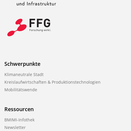
u
b
l
i
k
a
t
i
Schwerpunkte
o
Klimaneutrale Stadt
n
Kreislaufwirtschaften & Produktionstechnologien
Mobilitätswende
Ressourcen
BMIMI-Infothek
Newsletter