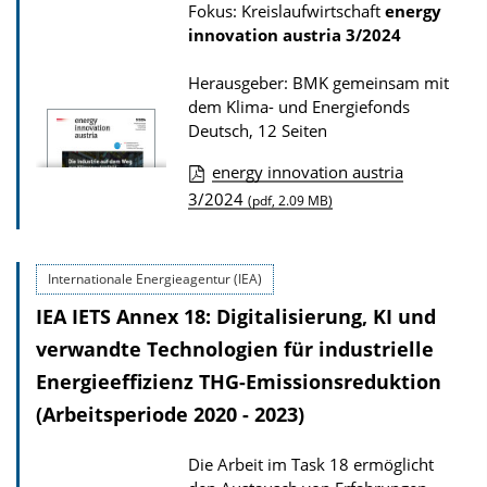
Fokus: Kreislaufwirtschaft
energy
a
innovation austria
3/2024
d
s
Herausgeber: BMK gemeinsam mit
dem Klima- und Energiefonds
z
Deutsch, 12 Seiten
u
r
energy innovation austria
D
3/2024
P
(pdf, 2.09 MB)
o
u
w
b
Internationale Energieagentur (IEA)
n
l
IEA IETS Annex 18: Digitalisierung, KI und
l
i
verwandte Technologien für industrielle
o
k
a
Energieeffizienz THG-Emissionsreduktion
a
d
(Arbeitsperiode 2020 - 2023)
t
s
i
Die Arbeit im Task 18 ermöglicht
z
o