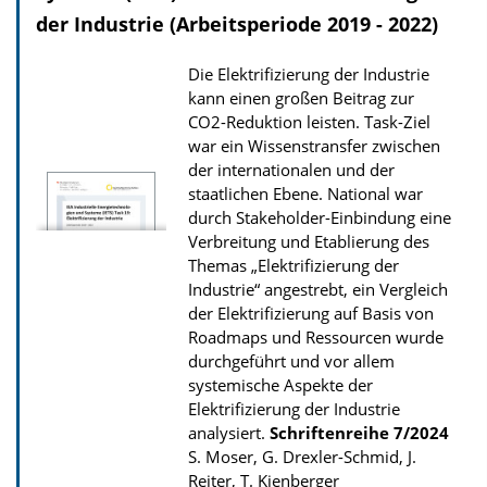
der Industrie (Arbeitsperiode 2019 - 2022)
d
s
Die Elektrifizierung der Industrie
z
kann einen großen Beitrag zur
u
CO2-Reduktion leisten. Task-Ziel
war ein Wissenstransfer zwischen
r
der internationalen und der
P
staatlichen Ebene. National war
u
durch Stakeholder-Einbindung eine
b
Verbreitung und Etablierung des
Themas „Elektrifizierung der
l
Industrie“ angestrebt, ein Vergleich
i
der Elektrifizierung auf Basis von
k
Roadmaps und Ressourcen wurde
a
durchgeführt und vor allem
systemische Aspekte der
t
Elektrifizierung der Industrie
i
analysiert.
Schriftenreihe
7/2024
o
S. Moser, G. Drexler-Schmid, J.
Reiter, T. Kienberger
n