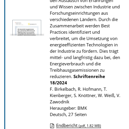
den Austausch von Erfahrungen
u
n
und Wissen zwischen Industrie und
r
Forschungseinrichtungen aus
verschiedenen Ländern. Durch die
P
Zusammenarbeit werden Best
u
Practices identifiziert und
b
verbreitet, um die Umsetzung von
l
energieeffizienten Technologien in
der Industrie zu fördern. Dies trägt
i
mittel- und langfristig dazu bei, den
k
Energieverbrauch und die
a
Treibhausgasemissionen zu
t
reduzieren.
Schriftenreihe
18/2024
i
F. Birkelbach, R. Hofmann, T.
o
Kienberger, S. Knöttner, W. Weiß, V.
n
Zawodnik
Herausgeber: BMK
Deutsch, 27 Seiten
Endbericht
(pdf, 1.82 MB)