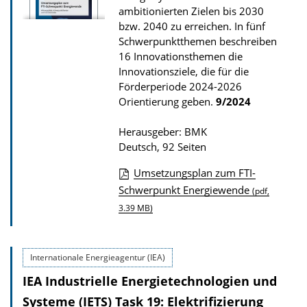
P
ambitionierten Zielen bis 2030
u
bzw. 2040 zu erreichen. In fünf
b
Schwerpunktthemen beschreiben
16 Innovationsthemen die
l
Innovationsziele, die für die
i
Förderperiode 2024-2026
k
Orientierung geben.
9/2024
a
Herausgeber: BMK
t
Deutsch, 92 Seiten
i
o
Umsetzungsplan zum FTI-
D
Schwerpunkt Energiewende
n
(pdf,
o
3.39 MB)
w
n
Internationale Energieagentur (IEA)
l
IEA Industrielle Energietechnologien und
o
Systeme (IETS) Task 19: Elektrifizierung
a