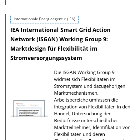
D
o
Internationale Energieagentur (IEA)
w
IEA International Smart Grid Action
n
l
Network (ISGAN) Working Group 9:
o
Marktdesign für Flexibilität im
a
Stromversorgungssystem
d
Die ISGAN Working Group 9
s
widmet sich Flexibilitäten im
z
Stromsystem und dazugehörigen
u
Marktmechanismen.
r
Arbeitsbereiche umfassen die
Integration von Flexibilitäten in den
P
Handel, Untersuchung der
u
Bedürfnisse unterschiedlicher
b
Marktteilnehmer, Identifikation von
Flexibilitäten und deren
l