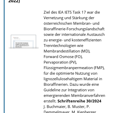
2022)
d
Ziel des IEA IETS Task 17 war die
s
Vernetzung und Stärkung der
z
österreichischen Membran- und
u
Bioraffinerie-Forschungslandschaft
r
sowie der internationale Austausch
zu energie- und kosteneffizienten
P
Trenntechnologien wie
u
Membrandestillation (MD),
b
Forward Osmose (FO),
Pervaporation (PV),
l
Flüssigmembranpermeation (FMP),
i
für die optimierte Nutzung von
k
lignozellulosehaltigem Material in
a
Bioraffinerien. Dazu wurde eine
Guideline zur Integration von
t
emergierenden Membranverfahren
i
erstellt.
Schriftenreihe
30/2024
o
J. Buchmaier, B. Muster, P.
n
Demmelmayer, M. Kienberger