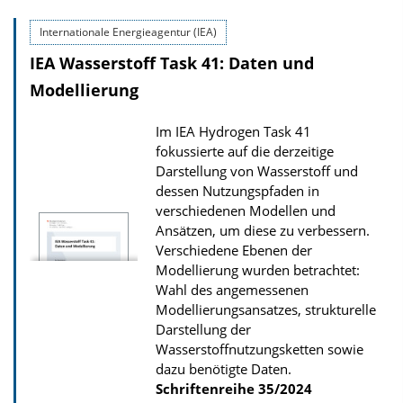
o
Internationale Energieagentur (IEA)
w
IEA Wasserstoff Task 41: Daten und
n
l
Modellierung
o
Im IEA Hydrogen Task 41
a
fokussierte auf die derzeitige
d
Darstellung von Wasserstoff und
s
dessen Nutzungspfaden in
verschiedenen Modellen und
z
Ansätzen, um diese zu verbessern.
u
Verschiedene Ebenen der
r
Modellierung wurden betrachtet:
P
Wahl des angemessenen
Modellierungsansatzes, strukturelle
u
Darstellung der
b
Wasserstoffnutzungsketten sowie
l
dazu benötigte Daten.
Schriftenreihe
35/2024
i