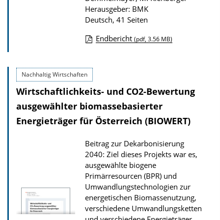
Herausgeber: BMK
Deutsch, 41 Seiten
Endbericht
(pdf, 3.56 MB)
D
o
Nachhaltig Wirtschaften
w
Wirtschaftlichkeits- und CO2-Bewertung
n
l
ausgewählter biomassebasierter
o
Energieträger für Österreich (BIOWERT)
a
Beitrag zur Dekarbonisierung
d
2040: Ziel dieses Projekts war es,
s
ausgewählte biogene
z
Primärresourcen (BPR) und
Umwandlungstechnologien zur
u
energetischen Biomassenutzung,
r
verschiedene Umwandlungsketten
P
und verschiedene Energieträger