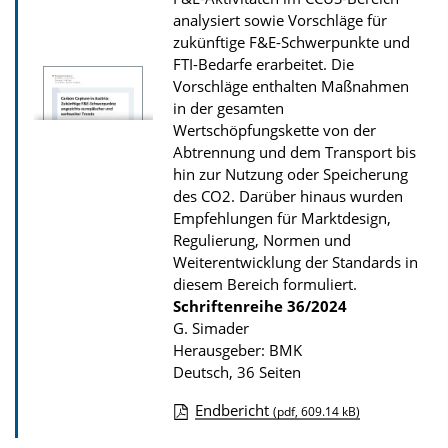
s
analysiert sowie Vorschläge für
z
zukünftige F&E-Schwerpunkte und
FTI-Bedarfe erarbeitet. Die
u
Vorschläge enthalten Maßnahmen
r
in der gesamten
P
Wertschöpfungskette von der
u
Abtrennung und dem Transport bis
hin zur Nutzung oder Speicherung
b
des CO2. Darüber hinaus wurden
l
Empfehlungen für Marktdesign,
i
Regulierung, Normen und
k
Weiterentwicklung der Standards in
diesem Bereich formuliert.
a
Schriftenreihe
36/2024
t
G. Simader
i
Herausgeber: BMK
Deutsch, 36 Seiten
o
n
Endbericht
(pdf, 609.14 kB)
D