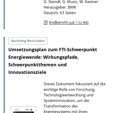
G. Steindl, G. Music, W. Kastner
Herausgeber: BMK
Deutsch, 63 Seiten
Endbericht
(pdf, 1.52 MB)
D
o
Nachhaltig Wirtschaften
w
Umsetzungsplan zum FTI-Schwerpunkt
n
l
Energiewende: Wirkungspfade,
o
Schwerpunktthemen und
a
Innovationsziele
d
Dieses Dokument fokussiert auf die
s
wichtige Rolle von Forschung,
z
Technologieentwicklung und
u
Systeminnovation, um die
r
Transformation des
Energiesystems mit ihren