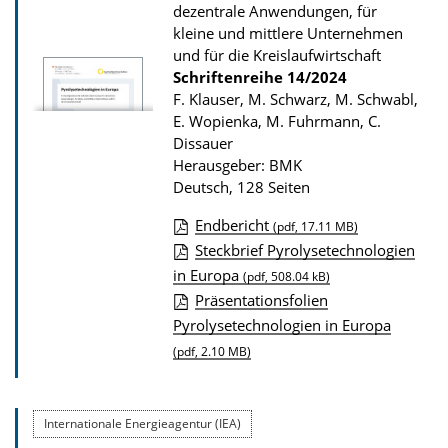
a
dezentrale Anwendungen, für
d
kleine und mittlere Unternehmen
und für die Kreislaufwirtschaft
s
Schriftenreihe
14/2024
z
F. Klauser, M. Schwarz, M. Schwabl,
u
E. Wopienka, M. Fuhrmann, C.
Dissauer
r
Herausgeber: BMK
P
Deutsch, 128 Seiten
u
Endbericht
b
(pdf, 17.11 MB)
D
Steckbrief Pyrolysetechnologien
l
in Europa
o
(pdf, 508.04 kB)
i
Präsentationsfolien
w
k
Pyrolysetechnologien in Europa
n
a
(pdf, 2.10 MB)
l
t
o
i
a
o
Internationale Energieagentur (IEA)
d