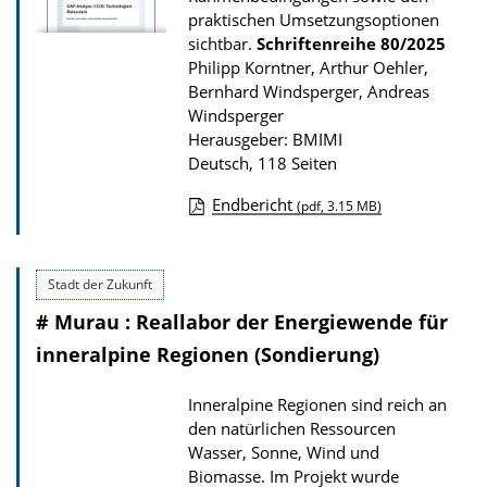
P
praktischen Umsetzungsoptionen
u
sichtbar.
Schriftenreihe
80/2025
Philipp Korntner, Arthur Oehler,
b
Bernhard Windsperger, Andreas
l
Windsperger
i
Herausgeber: BMIMI
Deutsch, 118 Seiten
k
a
Endbericht
(pdf, 3.15 MB)
t
D
i
o
o
Stadt der Zukunft
w
n
# Murau : Reallabor der Energiewende für
n
l
inneralpine Regionen (Sondierung)
o
Inneralpine Regionen sind reich an
a
den natürlichen Ressourcen
d
Wasser, Sonne, Wind und
s
Biomasse. Im Projekt wurde