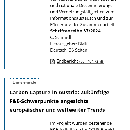
und nationale Disseminierungs-
und Vernetzungstätigkeiten zum
Informationsaustausch und zur
Förderung der Zusammenarbeit.
Schriftenreihe
37/2024
C. Schmidl
Herausgeber: BMK
Deutsch, 36 Seiten
Endbericht
(pdf, 494.72 kB)
D
o
Energiewende
w
Carbon Capture in Austria: Zukünftige
n
l
F&E-Schwerpunkte angesichts
o
europäischer und weltweiter Trends
a
Im Projekt wurden bestehende
d
F&E-Aktivitäten im CCUS-Bereich