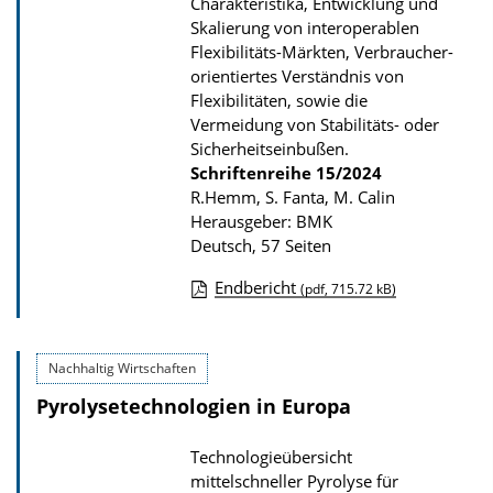
Charakteristika, Entwicklung und
i
Skalierung von interoperablen
k
Flexibilitäts-Märkten, Verbraucher-
a
orientiertes Verständnis von
Flexibilitäten, sowie die
t
Vermeidung von Stabilitäts- oder
i
Sicherheitseinbußen.
o
Schriftenreihe
15/2024
n
R.Hemm, S. Fanta, M. Calin
Herausgeber: BMK
Deutsch, 57 Seiten
Endbericht
(pdf, 715.72 kB)
D
o
Nachhaltig Wirtschaften
w
Pyrolysetechnologien in Europa
n
l
Technologieübersicht
o
mittelschneller Pyrolyse für