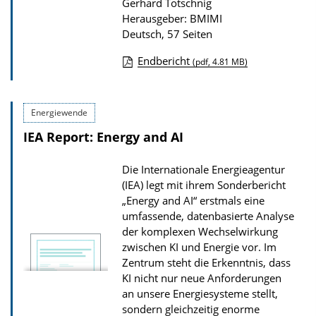
Gerhard Totschnig
Herausgeber: BMIMI
Deutsch, 57 Seiten
Endbericht
(pdf, 4.81 MB)
D
o
Energiewende
w
IEA Report: Energy and AI
n
l
Die Internationale Energieagentur
o
(IEA) legt mit ihrem Sonderbericht
a
„Energy and AI“ erstmals eine
d
umfassende, datenbasierte Analyse
der komplexen Wechselwirkung
s
zwischen KI und Energie vor. Im
z
Zentrum steht die Erkenntnis, dass
u
KI nicht nur neue Anforderungen
an unsere Energiesysteme stellt,
r
sondern gleichzeitig enorme
P